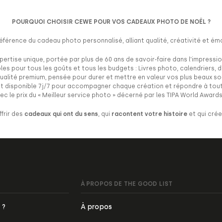
POURQUOI CHOISIR
CEWE
POUR VOS CADEAUX PHOTO DE NOËL ?
éférence du cadeau photo personnalisé, alliant qualité, créativité et ém
pertise unique, portée par plus de 60 ans de savoir-faire dans l’impressi
bles pour tous les goûts et tous les budgets : Livres photo, calendriers
ualité premium, pensée pour durer et mettre en valeur vos plus beaux so
ent disponible 7j/7 pour accompagner chaque création et répondre à tout
c le prix du « Meilleur service photo » décerné par les TIPA World Award
ffrir des
cadeaux qui ont du sens
, qui
racontent votre histoire
et qui cré
À PROPOS DE THE GOOD LIST
 ?
À propos