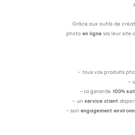
Grâce aux outils de cré
photo
en ligne
via leur site
– tous vos produits phot
– 
– la garantie
100% sat
– un
service client
dispon
– son
engagement environ