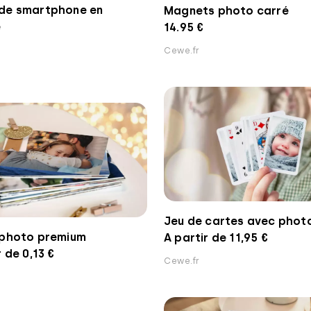
de smartphone en
Magnets photo carré
e
14.95 €
Cewe.fr
Jeu de cartes avec phot
 photo premium
A partir de 11,95 €
r de 0,13 €
Cewe.fr