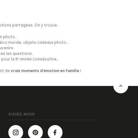
otions partagées. On y trouve :
on photo.
, déco murale, objets cadeaux photo…
uvenirs.
es les questions.
s pour la 8ᵉ année consécutive.
ent de
vrais moments d’émotion en famille
!
SUIVEZ-NOUS