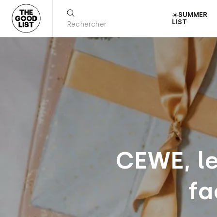
☀️SUMMER
LIST
CEWE, l
fa