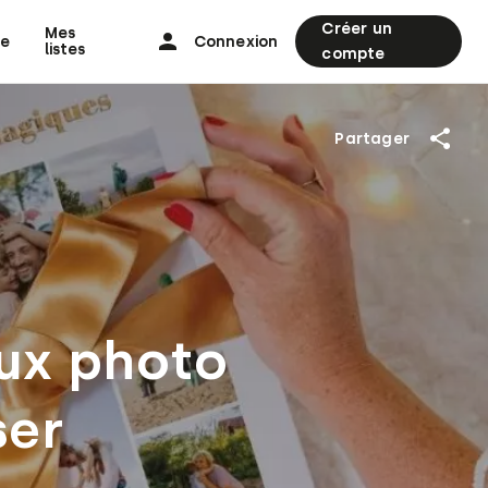
Créer un
Mes
ne
Connexion
listes
compte
Partager
ux photo
ser