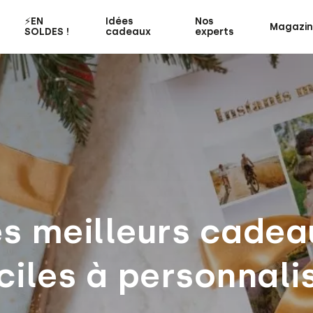
⚡️EN
Idées
Nos
Magazi
SOLDES !
cadeaux
experts
es meilleurs cadea
ciles à personnali