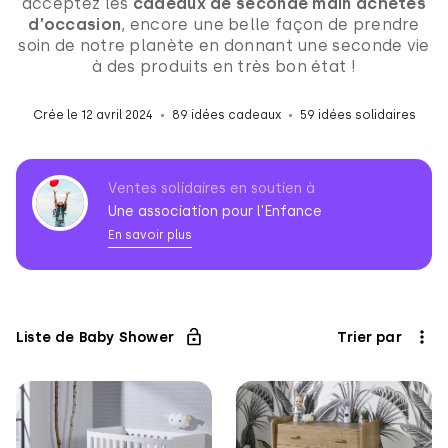
acceptez les
cadeaux de seconde main achetés
d’occasion
, encore une belle façon de prendre
soin de notre planète en donnant une seconde vie
à des produits en très bon état !
Crée le 12 avril 2024
89 idées cadeaux
59 idées solidaires
Ventes solidaires en soutien à
Une association pour l'Enfance
En savoir plus
Association
pour
l'Enfance
Liste de Baby Shower
Trier par