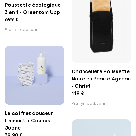
Poussette écologique
3 en 1 - Greentom Upp
699 €
Prairymood.com
Chancelière Poussette
Noire en Peau d'Agneau
- Christ
119 €
Prairymood.com
Le coffret douceur
Liniment + Couhes -
Joone
39.90 €