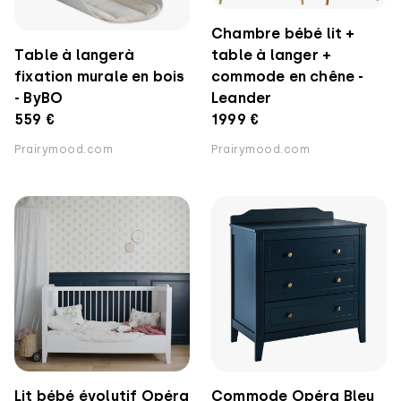
Chambre bébé lit +
table à langer +
Table à langerà
commode en chêne -
fixation murale en bois
Leander
- ByBO
1999 €
559 €
Prairymood.com
Prairymood.com
Lit bébé évolutif Opéra
Commode Opéra Bleu