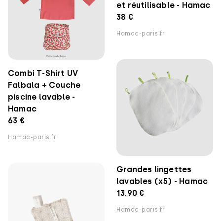
et réutilisable - Hamac
38 €
Hamac-paris.fr
Combi T-Shirt UV
Falbala + Couche
piscine lavable -
Hamac
63 €
Hamac-paris.fr
Grandes lingettes
lavables (x5) - Hamac
13.90 €
Hamac-paris.fr