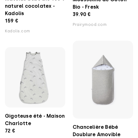
naturel cocolatex -
Bio - Fresk
Kadolis
39.90 €
159 €
Prairymood.com
Kadolis.com
Gigoteuse été - Maison
Charlotte
Chancelière Bébé
72 €
Doublure Amovible