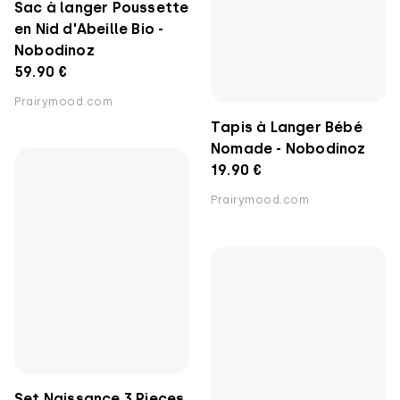
Tapis à Langer Bébé
Nobodinoz
Nomade - Nobodinoz
59.90 €
19.90 €
Prairymood.com
Prairymood.com
Set Naissance 3 Pieces
Jouet de Dentition
en Caoutchouc 100%
Éléphant Naturel - Tikiri