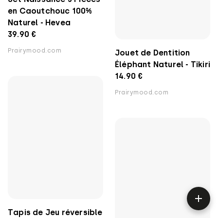
Naturel - Hevea
14.90 €
39.90 €
Prairymood.com
Prairymood.com
Tapis de Jeu réversible
Tapis de Jeu et de
en Coton Bio - Fresk
Parc - Gloop Baby
62.90 €
45.90 €