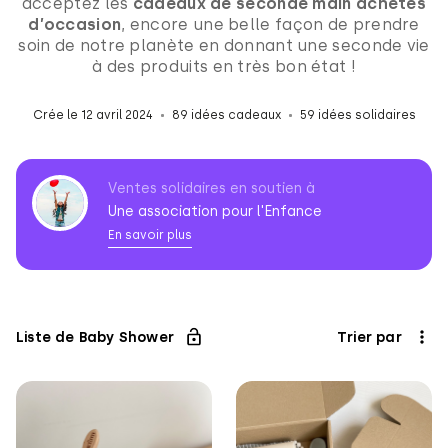
acceptez les
cadeaux de seconde main achetés
d’occasion
, encore une belle façon de prendre
soin de notre planète en donnant une seconde vie
à des produits en très bon état !
Crée le 12 avril 2024
89 idées cadeaux
59 idées solidaires
Ventes solidaires en soutien à
Une association pour l'Enfance
En savoir plus
Association
pour
l'Enfance
Liste de Baby Shower
Trier par