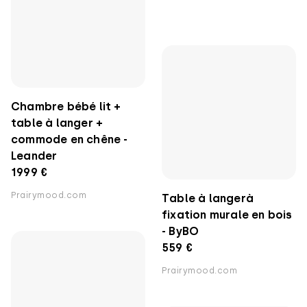
Chambre bébé lit +
table à langer +
Table à langerà
commode en chêne -
fixation murale en bois
Leander
- ByBO
1999 €
559 €
Prairymood.com
Prairymood.com