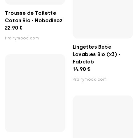
Trousse de Toilette
Lingettes Bebe
Coton Bio - Nobodinoz
Lavables Bio (x3) -
22.90 €
Fabelab
Prairymood.com
14.90 €
Prairymood.com
Sac à langer Poussette
en Nid d'Abeille Bio -