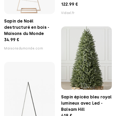
122.99 €
Vidaxl.fr
Sapin de Noël
destructuré en bois -
Maisons du Monde
34.99 €
Maisonsdumonde.com
Sapin épicéa bleu royal
lumineux avec Led -
Balsam Hill
419 €