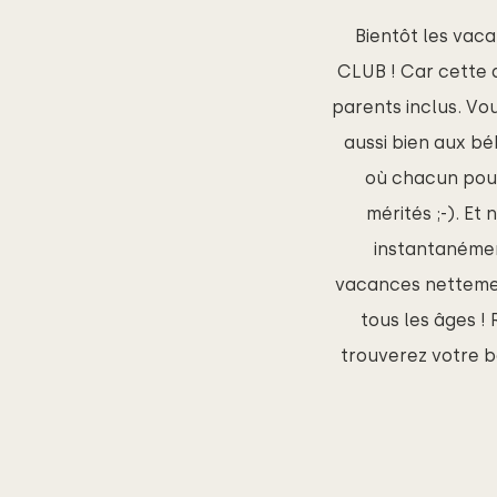
Bientôt les vaca
CLUB ! Car cette a
parents inclus. Vo
aussi bien aux b
où chacun pour
mérités ;-).
Et 
instantanéme
vacances nettemen
tous les âges !
trouverez votre b