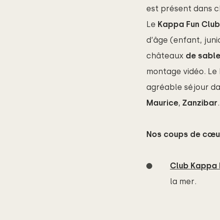
est présent dans ch
Le
Kappa Fun Clu
d’âge (enfant, juni
châteaux
 de sabl
montage vidéo.
Le 
agréable séjour d
Maurice
,
Zanzibar
Nos coups de cœu
Club Kappa 
la mer.