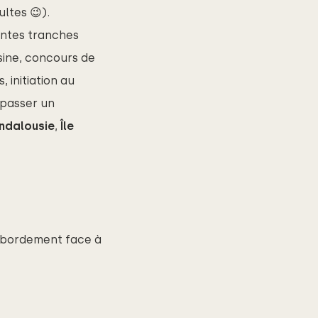
ultes 😉).
entes tranches
isine, concours de
, initiation au
 passer un
ndalousie
,
Île
débordement face à