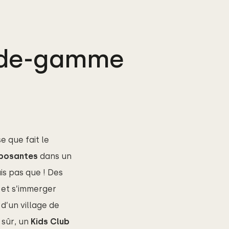
t-de-gamme
se que fait le
posantes
dans un
is pas que !
Des
 et s’immerger
 d’un village de
 sûr, un
Kids Club