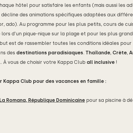
aque hôtel pour satisfaire les enfants (mais aussi les ad
b
décline des animations spécifiques adaptées aux différ
or, ado). Au programme pour les plus petits, cours de cu
e
lors d’un pique-nique sur la plage et pour les plus grands
but est de rassembler toutes les conditions idéales pour
ans des
 destinations paradisiaques
.
Thaïlande
,
Crète
,
A
…
À
vous de choisir votre Kappa Club
all inclusive
!
r 
Kappa Club
pour
 des vacances en famille :
La Romana, République Dominicaine
pour
sa piscine à 