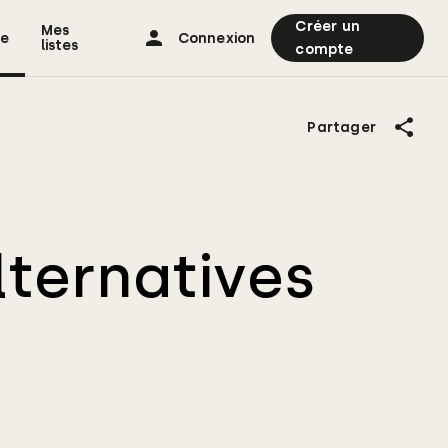
Créer un
Mes
ne
Connexion
listes
compte
Partager
lternatives