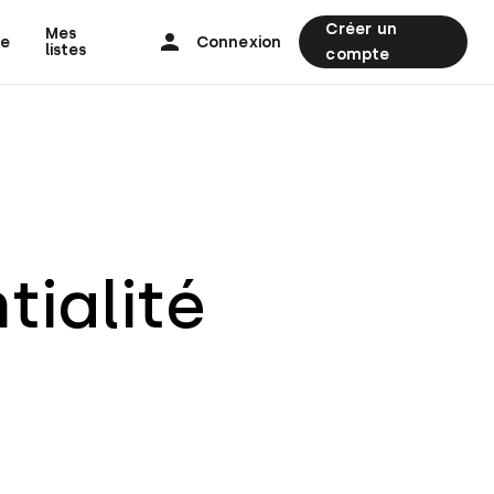
Créer un
Mes
ne
Connexion
listes
compte
tialité