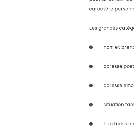
caractère personne
Les grandes catégo
nom et prén
adresse post
adresse emai
situation fami
habitudes d