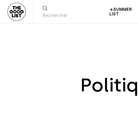
☀️SUMMER
LIST
Politi