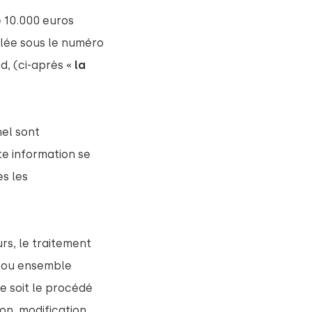
de 10.000 euros
culée sous le numéro
, (ci-après «
la 
el sont
e information se
ès les
rs, le traitement
, ou ensemble
e soit le procédé
on, modification,