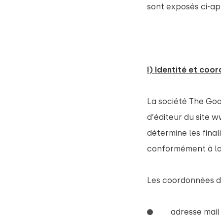
sont exposés ci-ap
I) Identité et co
La société The Go
d’éditeur du site
ww
détermine les fina
conformément à la 
Les coordonnées du
adresse mai