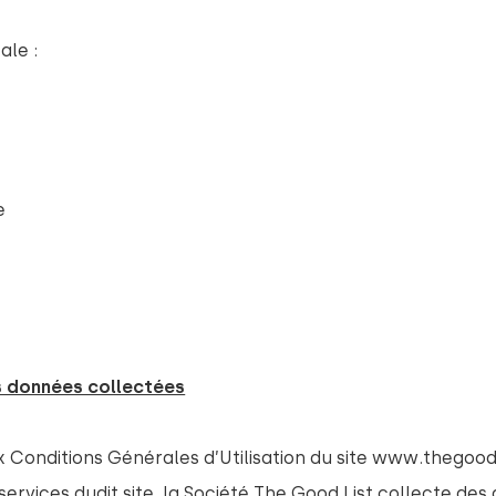
ale :
e
s données collectées
onditions Générales d’Utilisation du site www.thegoodli
s services dudit site, la Société The Good List collecte de