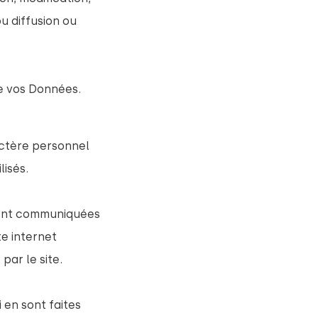
u diffusion ou
de vos Données.
actère personnel
lisés.
ment communiquées
te internet
par le site.
i en sont faites