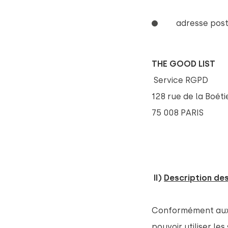
adresse post
THE GOOD LIST
Service RGPD
128 rue de la Boéti
75 008 PARIS
 II) 
Description de
Conformément aux C
pouvoir utiliser le