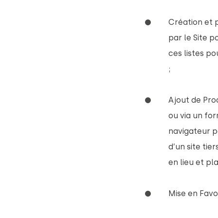
Création et 
par le Site 
ces listes po
;
Ajout de Prod
ou via un for
navigateur p
d’un site tie
en lieu et pla
Mise en Favor