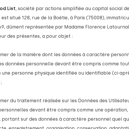
od List
, société par actions simplifiée au capital social 
l est situé 128, rue de la Boétie, à Paris (75008), immatri
69, dûment représentée par Madame Florence Latournald
eur des présentes, a pour objet :
rmer de la manière dont les données à caractère personn
les données personnelle devant être compris comme tout
 une personne physique identifiée ou identifiable (ci-apr
 ;
mer du traitement réalisée sur les Données des Utilisateu
personnelles devant être compris comme une opération
, portant sur des données à caractère personnel quel qu
ecte, enregistrement, organisation, conservation, adaptati