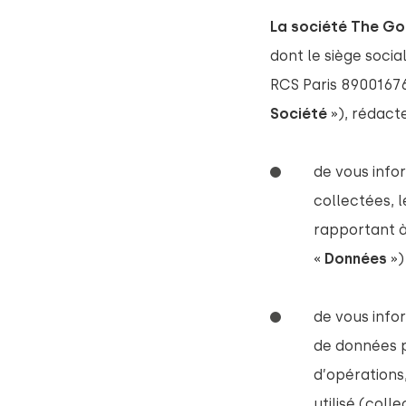
La société The Go
dont le siège socia
RCS Paris 8900167
Société
»), rédact
de vous info
collectées, 
rapportant à
«
Données 
»)
de vous infor
de données 
d’opérations
utilisé (coll