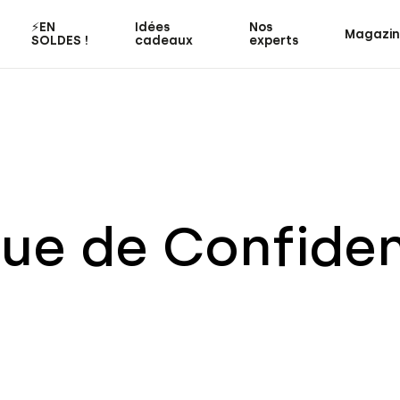
⚡️EN
Idées
Nos
Magazi
SOLDES !
cadeaux
experts
que de Confiden