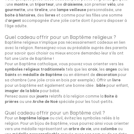
: une
montre
, un
triporteur
, une
draisienne
, son premier
vélo
, une
gourmette
, une
tirelire
, une
lampe veilleuse
personnalisée, une
boite à histoires
, des
livres
et comme pour les filles une somme
d’
argent
accompagnée d’une jolie carte dont il pourra disposer à
l’âge adulte.
Quel cadeau offrir pour un Baptême religieux ?
Baptême religieux n’implique pas nécessairement cadeaux en lien
avec la religion. Renseignez-vous au préalable auprès des parents
pour savoir quoi choisir ou mieux encore demandez-leur s’ils ont
fait une Liste de Baptême !
Pour un Baptême catholique, vous pouvez vous orienter vers les
symboles religieux traditionnels
tels que les
croix
, les
anges
ou les
Saints
en
médaille de Baptême
ou en élément de
décoration
pour
sa chambre (une jolie croix en bois par exemple). Offrir un
livre
pour un baptême est également une bonne idée :
bible
pour enfant,
imagier de la bible
pour bébé.
Pensez aussi aux
jouets
relatifs à la religion comme la
Boite à
prières
ou une
Arche de Noé
spéciale pour les tout-petits.
Quel cadeau offrir pour un Baptême civil ?
Pour un
baptême laïque
ou civil, évitez les symboles reliés à la
religion. Pour un bijou de Baptême, vous pourrez ainsi vous orienter
vers une médaille représentant un
arbre de vie
, une
colombe
ou