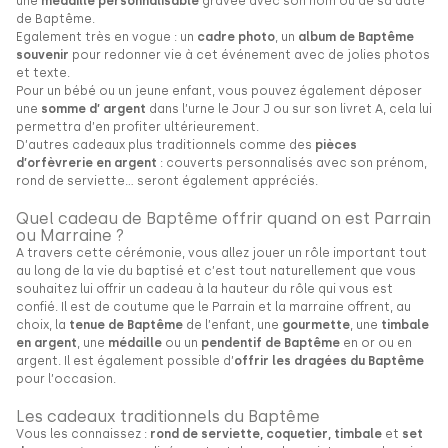
une
médaille personnalisable
gravée avec son nom ou de sa date
de Baptême.
Egalement très en vogue : un
cadre photo
, un
album de Baptême
souvenir
pour redonner vie à cet événement avec de jolies photos
et texte.
Pour un bébé ou un jeune enfant, vous pouvez également déposer
une
somme d’ argent
dans l’urne le Jour J ou sur son livret A, cela lui
permettra d’en profiter ultérieurement.
D’autres cadeaux plus traditionnels comme des
pièces
d’orfèvrerie en argent
: couverts personnalisés avec son prénom,
rond de serviette… seront également appréciés.
Quel cadeau de Baptême offrir quand on est Parrain
ou Marraine ?
A travers cette cérémonie, vous allez jouer un rôle important tout
au long de la vie du baptisé et c’est tout naturellement que vous
souhaitez lui offrir un cadeau à la hauteur du rôle qui vous est
confié. Il est de coutume que le Parrain et la marraine offrent, au
choix, la
tenue de Baptême
de l’enfant, une
gourmette
, une
timbale
en argent
, une
médaille
ou un
pendentif de Baptême
en or ou en
argent. Il est également possible d’
offrir les dragées du Baptême
pour l’occasion.
Les cadeaux traditionnels du Baptême
Vous les connaissez :
rond de serviette, coquetier, timbale
et
set