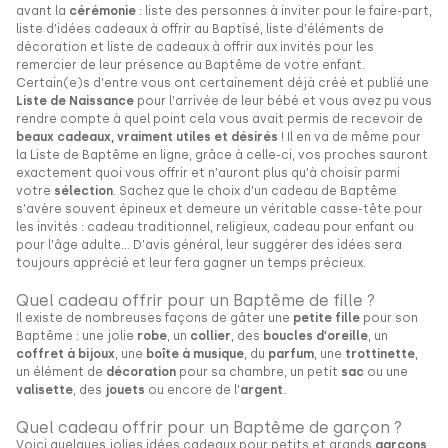
avant la
cérémonie
: liste des personnes à inviter pour le faire-part,
liste d’idées cadeaux à offrir au Baptisé, liste d’éléments de
décoration et liste de cadeaux à offrir aux invités pour les
remercier de leur présence au Baptême de votre enfant.
Certain(e)s d’entre vous ont certainement déjà créé et publié une
Liste de Naissance
pour l’arrivée de leur bébé et vous avez pu vous
rendre compte à quel point cela vous avait permis de recevoir de
beaux cadeaux, vraiment utiles et désirés
! Il en va de même pour
la Liste de Baptême en ligne, grâce à celle-ci, vos proches sauront
exactement quoi vous offrir et n’auront plus qu’à choisir parmi
votre
sélection
. Sachez que le choix d’un cadeau de Baptême
s’avère souvent épineux et demeure un véritable casse-tête pour
les invités : cadeau traditionnel, religieux, cadeau pour enfant ou
pour l’âge adulte… D’avis général, leur suggérer des idées sera
toujours apprécié et leur fera gagner un temps précieux.
Quel cadeau offrir pour un Baptême de fille ?
Il existe de nombreuses façons de gâter une
petite fille
pour son
Baptême : une jolie
robe
, un
collier
, des
boucles d’oreille
, un
coffret à bijoux
, une
boîte à musique
, du
parfum
, une
trottinette
,
un élément de
décoration
pour sa chambre, un petit
sac
ou une
valisette
, des
jouets
ou encore de l’
argent
.
Quel cadeau offrir pour un Baptême de garçon ?
Voici quelques jolies idées cadeaux pour petits et grands
garçons