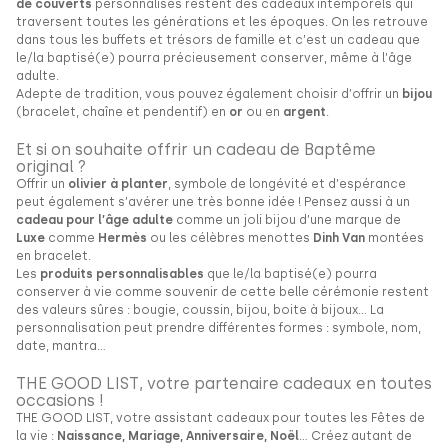
de couverts
personnalisés restent des cadeaux intemporels qui
traversent toutes les générations et les époques. On les retrouve
dans tous les buffets et trésors de famille et c’est un cadeau que
le/la baptisé(e) pourra précieusement conserver, même à l’âge
adulte.
Adepte de tradition, vous pouvez également choisir d’offrir un
bijou
(bracelet, chaîne et pendentif) en
or
ou en
argent
.
Et si on souhaite offrir un cadeau de Baptême
original ?
Offrir un
olivier à planter
, symbole de longévité et d’espérance
peut également s’avérer une très bonne idée ! Pensez aussi à un
cadeau pour l’âge adulte
comme un joli bijou d’une marque de
Luxe
comme
Hermès
ou les célèbres menottes
Dinh Van
montées
en bracelet.
Les
produits personnalisables
que le/la baptisé(e) pourra
conserver à vie comme souvenir de cette belle cérémonie restent
des valeurs sûres : bougie, coussin, bijou, boite à bijoux… La
personnalisation peut prendre différentes formes : symbole, nom,
date, mantra…
THE GOOD LIST, votre partenaire cadeaux en toutes
occasions !
THE GOOD LIST, votre assistant cadeaux pour toutes les Fêtes de
la vie :
Naissance, Mariage, Anniversaire, Noël
… Créez autant de