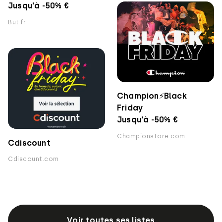
Jusqu'à -50% €
But.fr
Champion⚡️Black
Friday
Jusqu'à -50% €
Championstore.com
Cdiscount
Cdiscount.com
Voir toutes ses listes