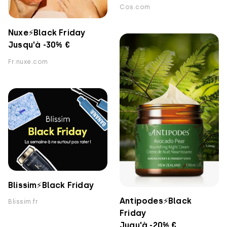
Cos.com
Nuxe⚡️Black Friday
Jusqu'à -30% €
Fr.nuxe.com
Blissim⚡️Black Friday
Antipodes⚡️Black
Blissim.fr
Friday
Juqu'à -20% €