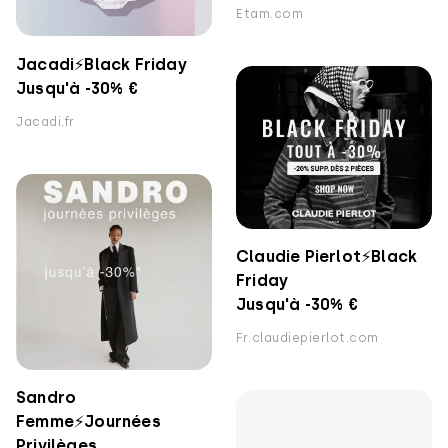
Etam.com
Jacadi⚡️Black Friday
Jusqu'à -30% €
Jacadi.fr
Claudie Pierlot⚡️Black
Friday
Jusqu'à -30% €
Fr.claudiepierlot.com
Sandro
Femme⚡️Journées
Privilèges