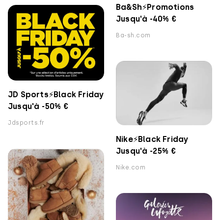
Ba&Sh⚡️Promotions
Jusqu'à -40% €
Ba-sh.com
JD Sports⚡️Black Friday
Jusqu'à -50% €
Jdsports.fr
Nike⚡️Black Friday
Jusqu'à -25% €
Nike.com