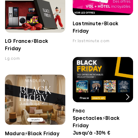
Lastminute⚡️Black
Friday
LG France⚡️Black
Fr.lastminute.com
Friday
Lg.com
Fnac
Spectacles⚡️Black
Friday
Jusqu'à -30% €
Madura⚡️Black Friday