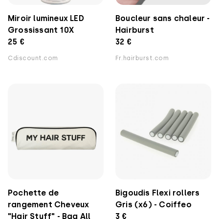
Miroir lumineux LED
Boucleur sans chaleur -
Grossissant 10X
Hairburst
25 €
32 €
Cdiscount.com
Fr.hairburst.com
Pochette de
Bigoudis Flexi rollers
rangement Cheveux
Gris (x6) - Coiffeo
"Hair Stuff" - Bag All
3 €