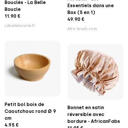
Bouclés - La Belle
Essentiels dans une
Boucle
Box (5 en 1)
11.90 €
49.90 €
Labelleboucle.fr
Afro-brush.com
Petit bol bois de
Bonnet en satin
Caoutchouc rond Ø 9
réversible avec
cm
bordure - AfricanFabs
4.95 €