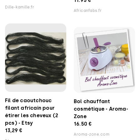
11.95 €
Dille-kamille.fr
Africanfabs.fr
Fil de caoutchouc
Bol chauffant
filant africain pour
cosmétique - Aroma-
étirer les cheveux (2
Zone
pcs) - Etsy
16.50 €
13,29 €
Aroma-zone.com