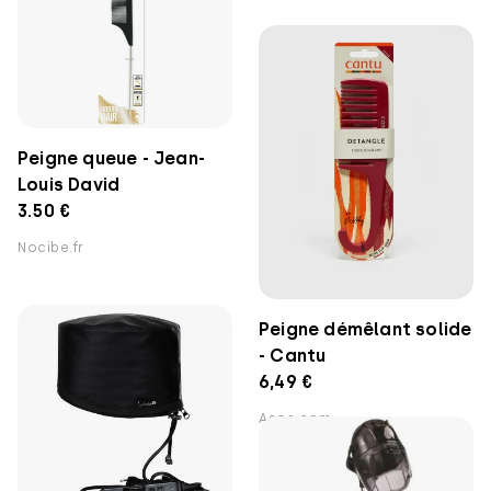
Peigne queue - Jean-
Louis David
3.50 €
Nocibe.fr
Peigne démêlant solide
- Cantu
6,49 €
Asos.com