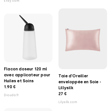
Etsy.com
Flacon doseur 120 ml
avec applicateur pour
Taie d’Oreiller
Huiles et Soins
enveloppée en Soie -
1.90 €
Lillysilk
27 €
Diouda.fr
Lilysilk.com