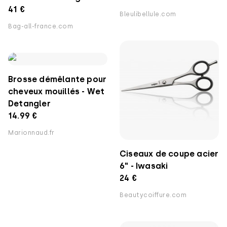
41 €
Bleulibellule.com
Bag-all-france.com
Brosse démêlante pour
cheveux mouillés - Wet
Detangler
14.99 €
Marionnaud.fr
Ciseaux de coupe acier
6" - Iwasaki
24 €
Beautycoiffure.com