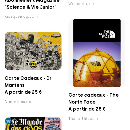
Abonnement Magazine
Wonderbox.fr
"Science & Vie Junior"
Kiosquemag.com
Carte Cadeaux - Dr
Martens
A partir de 25 €
Carte cadeaux - The
North Face
Drmartens.com
A partir de 25 €
Thenorthface.fr