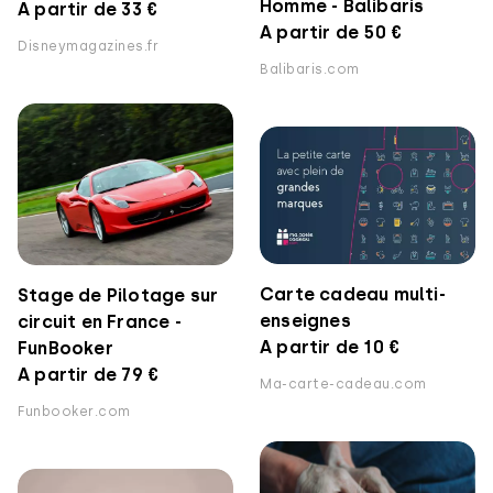
Homme - Balibaris
A partir de 33 €
A partir de 50 €
Disneymagazines.fr
Balibaris.com
Carte cadeau multi-
Stage de Pilotage sur
enseignes
circuit en France -
A partir de 10 €
FunBooker
A partir de 79 €
Ma-carte-cadeau.com
Funbooker.com