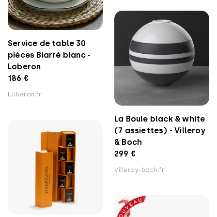
Service de table 30
pièces Biarré blanc -
Loberon
186 €
Loberon.fr
La Boule black & white
(7 assiettes) - Villeroy
& Boch
299 €
Villeroy-boch.fr