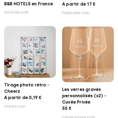
B&B HOTELS en France
A partir de 17 €
Hotel-bb.com
Funbooker.com
Tirage photo rétro -
Les verres gravés
Cheerz
personnalisés (x2) -
A partir de 0,19 €
Cuvée Privée
Cheerz.com
55 €
Cuvee-privee.com