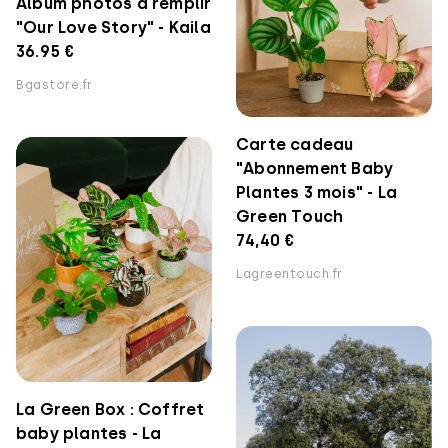
Album photos à remplir
"Our Love Story" - Kaila
36.95 €
Bgastore.fr
Carte cadeau
"Abonnement Baby
Plantes 3 mois" - La
Green Touch
74,40 €
Lagreentouch.fr
La Green Box : Coffret
baby plantes - La