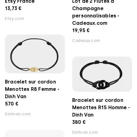
Lot de 2 Flûtes à
Etsy France
Champagne
13,73 €
personnalisables -
Etsy.com
Cadeaux.com
19,95 €
Cadeaux.com
Bracelet sur cordon
Menottes R8 Femme -
Dinh Van
Bracelet sur cordon
570 €
Menottes R15 Homme -
Dinh Van
Dinhvan.com
380 €
Dinhvan.com