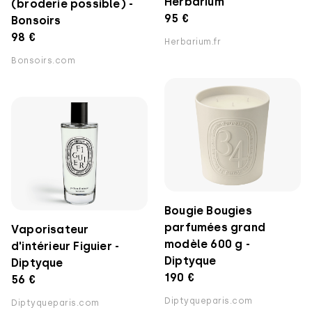
Herbarium
(broderie possible) -
95 €
Bonsoirs
98 €
Herbarium.fr
Bonsoirs.com
Bougie Bougies
parfumées grand
Vaporisateur
modèle 600 g -
d'intérieur Figuier -
Diptyque
Diptyque
190 €
56 €
Diptyqueparis.com
Diptyqueparis.com