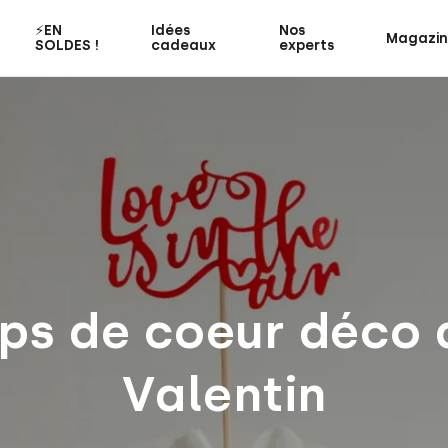
⚡️EN
Idées
Nos
Magazi
SOLDES !
cadeaux
experts
ps de coeur déco d
Valentin