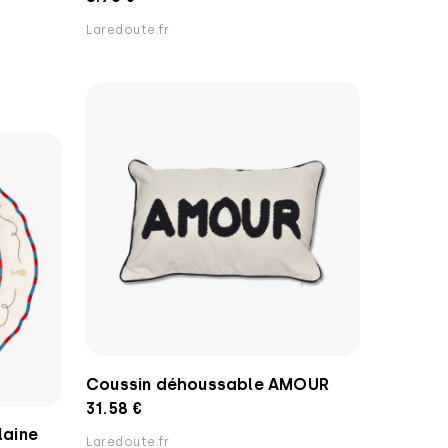
Laredoute.fr
Coussin déhoussable AMOUR
31.58 €
laine
Laredoute.fr