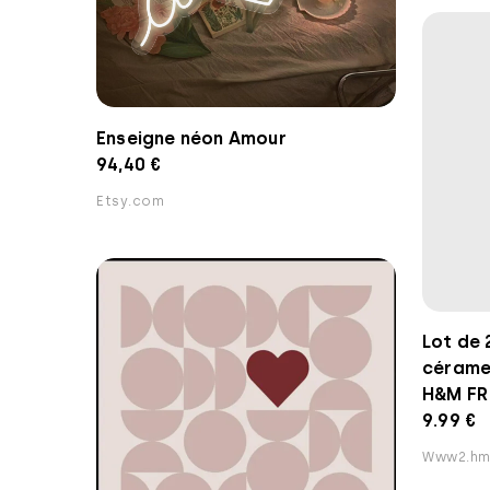
Enseigne néon Amour
94,40 €
Etsy.com
Lot de 
cérame 
H&M FR
9.99 €
Www2.hm