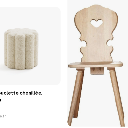
uclette chenillée,
a
€
e.fr