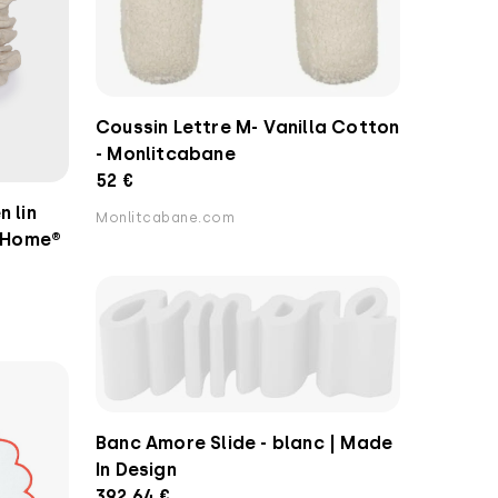
Coussin Lettre M- Vanilla Cotton
- Monlitcabane
52 €
 lin
Monlitcabane.com
e Home®
Banc Amore Slide - blanc | Made
In Design
392.64 €