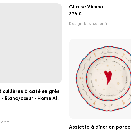
Chaise Vienna
276 €
Design-bestseller.fr
2 cuillères à café en grès
- Blanc/cœur - Home All |
.com
Assiette à dîner en porce