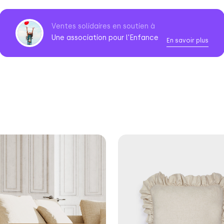
Ventes solidaires en soutien à
Une association pour l'Enfance
En savoir plus
Association
pour
l'Enfance