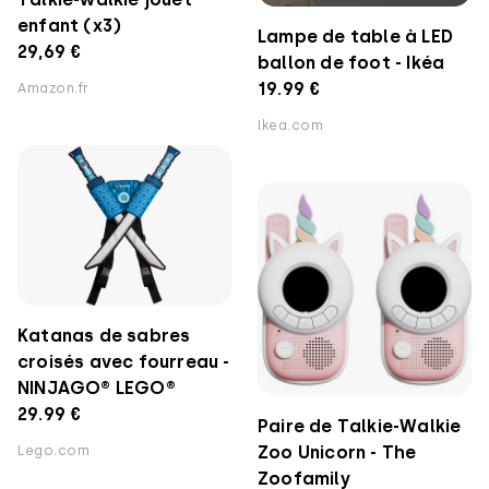
enfant (x3)
Lampe de table à LED
29,69 €
ballon de foot - Ikéa
19.99 €
Amazon.fr
Ikea.com
Katanas de sabres
croisés avec fourreau -
NINJAGO® LEGO®
29.99 €
Paire de Talkie-Walkie
Zoo Unicorn - The
Lego.com
Zoofamily