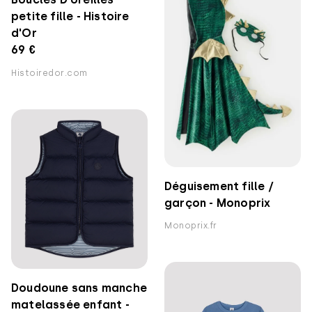
petite fille - Histoire
d'Or
69 €
Histoiredor.com
Déguisement fille /
garçon - Monoprix
Monoprix.fr
Doudoune sans manche
matelassée enfant -