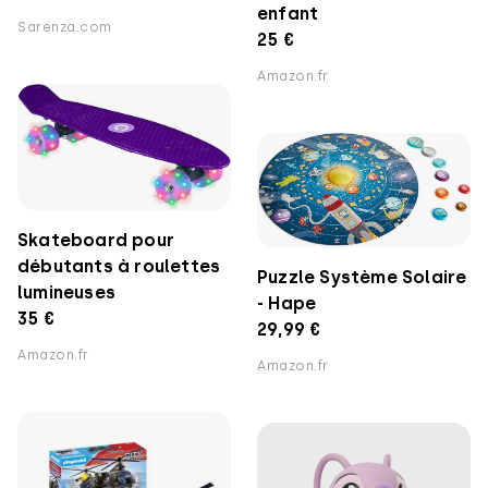
enfant
Sarenza.com
25 €
Amazon.fr
Skateboard pour
débutants à roulettes
Puzzle Système Solaire
lumineuses
- Hape
35 €
29,99 €
Amazon.fr
Amazon.fr