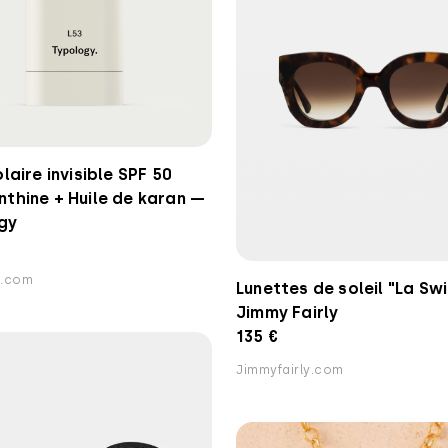
olaire invisible SPF 50
thine + Huile de karan —
gy
y.com
Lunettes de soleil "La Swi
Jimmy Fairly
135 €
Jimmyfairly.com