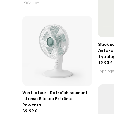
Izipizi.com
Stick s
Astaxan
Typolo
19.90 €
Typolog
Ventilateur - Rafraîchissement
intense Silence Extrême -
Rowenta
89.99 €