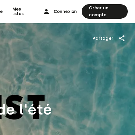
Créer un
Mes
ne
Connexion
listes
compte
Partager
e l'été