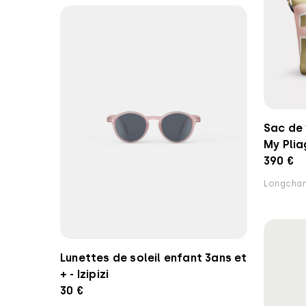
Sac de
My Pli
390 €
Longcha
Lunettes de soleil enfant 3ans et
+ - Izipizi
30 €