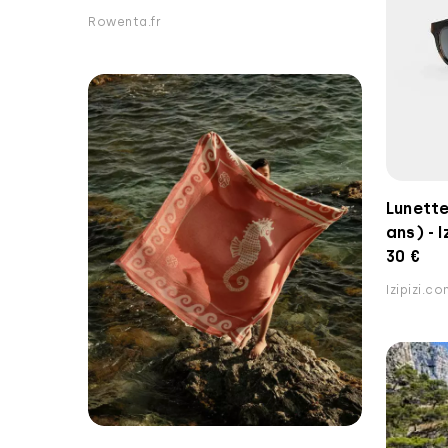
Rowenta.fr
Lunette
ans) - I
30 €
Izipizi.c