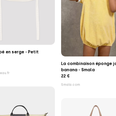
é en serge - Petit
La combinaison éponge j
banana - Smala
eau.fr
22 €
Smala.com