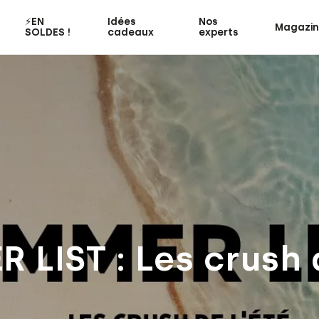
⚡️EN
Idées
Nos
Magazi
SOLDES !
cadeaux
experts
 LIST : Les crush d