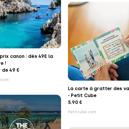
 prix canon : dès 49€ la
e !
r de 49 €
.com
La carte à gratter des v
- Petit Cube
5.90 €
Petitcube.com