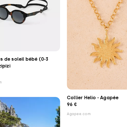
s de soleil bébé (0-3
zipizi
om
Collier Helio - Agapée
96 €
Agapee.com