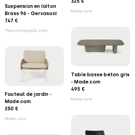
325 €
Suspension en laiton
Made.com
Brass 96 - Gervasoni
747 €
Thecoolrepublic.com
Table basse béton gris
- Made.com
495 €
Fauteuil de jardin -
Made.com
Made.com
250 €
Made.com