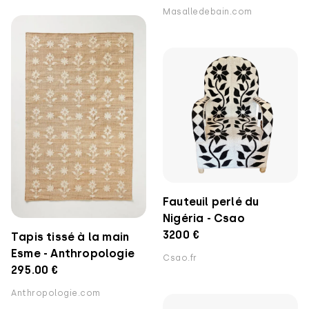
Masalledebain.com
Fauteuil perlé du
Nigéria - Csao
3200 €
Tapis tissé à la main
Esme - Anthropologie
Csao.fr
295.00 €
Anthropologie.com