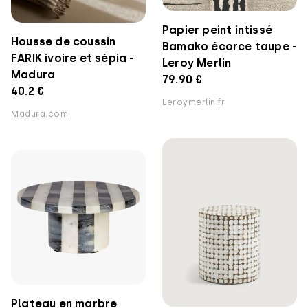
Papier peint intissé
Housse de coussin
Bamako écorce taupe -
FARIK ivoire et sépia -
Leroy Merlin
Madura
79.90 €
40.2 €
Leroymerlin.fr
Madura.com
Plateau en marbre