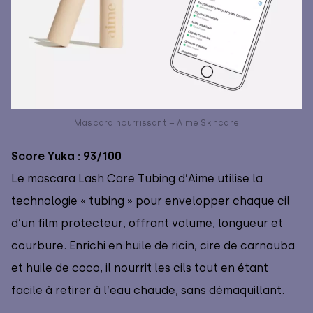
Mascara nourrissant – Aime Skincare
Score Yuka : 93/100
Le mascara Lash Care Tubing d’Aime utilise la
technologie « tubing » pour envelopper chaque cil
d’un film protecteur, offrant volume, longueur et
courbure. Enrichi en huile de ricin, cire de carnauba
et huile de coco, il nourrit les cils tout en étant
facile à retirer à l’eau chaude, sans démaquillant.