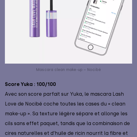
Mascara clean make-up – Nocibé
Score Yuka : 100/100
Avec son score parfait sur Yuka, le mascara Lash
Love de Nocibé coche toutes les cases du « clean
make-up ». Sa texture légère sépare et allonge les
cils sans effet paquet, tandis que la combinaison de
cires naturelles et d’huile de ricin nourrit la fibre et