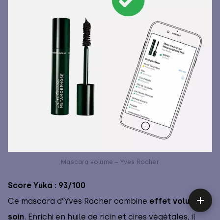
Mascara volume – Yves Rocher
Score Yuka : 93/100
Ce mascara d’Yves Rocher combine
effet volume et
soin
. Enrichi en huile de ricin et cires végétales, il