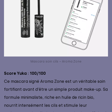
Mascara soin cils – Aroma Zone
Score Yuka : 100/100
Ce mascara signé Aroma Zone est un véritable soin
fortifiant avant d’être un simple produit make-up. Sa
formule minimaliste, riche en huile de ricin bio,
nourrit intensément les cils et stimule leur