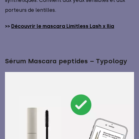
synthétiques. Convient aux yeux sensibles et aux
porteurs de lentilles.
>>
Découvrir le mascara Limitless Lash x Ilia
Sérum Mascara peptides – Typology