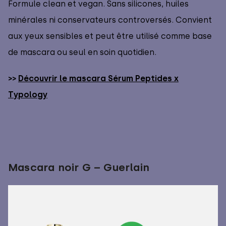
Formule clean et vegan. Sans silicones, huiles
minérales ni conservateurs controversés. Convient
aux yeux sensibles et peut être utilisé comme base
de mascara ou seul en soin quotidien.
>>
Découvrir le mascara Sérum Peptides x
Typology
Mascara noir G – Guerlain