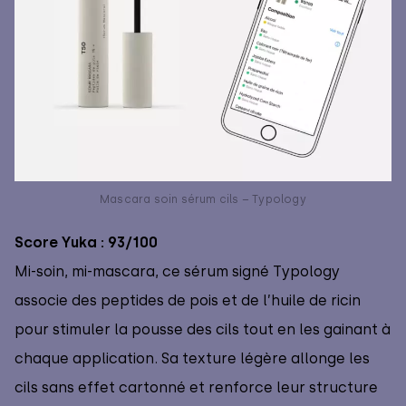
Mascara soin sérum cils – Typology
Score Yuka : 93/100
Mi-soin, mi-mascara, ce sérum signé Typology
associe des peptides de pois et de l’huile de ricin
pour stimuler la pousse des cils tout en les gainant à
chaque application. Sa texture légère allonge les
cils sans effet cartonné et renforce leur structure