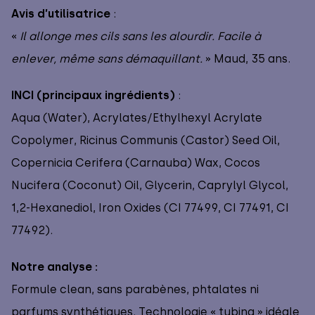
Avis d’utilisatrice
:
«
Il allonge mes cils sans les alourdir. Facile à
enlever, même sans démaquillant.
» Maud, 35 ans.
INCI (principaux ingrédients)
:
Aqua (Water), Acrylates/Ethylhexyl Acrylate
Copolymer, Ricinus Communis (Castor) Seed Oil,
Copernicia Cerifera (Carnauba) Wax, Cocos
Nucifera (Coconut) Oil, Glycerin, Caprylyl Glycol,
1,2-Hexanediol, Iron Oxides (CI 77499, CI 77491, CI
77492).
Notre analyse :
Formule clean, sans parabènes, phtalates ni
parfums synthétiques. Technologie « tubing » idéale