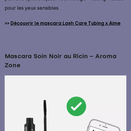
pour les yeux sensibles.
>>
Découvrir le mascara Lash Care Tubing x Aime
Mascara Soin Noir au Ricin – Aroma
Zone