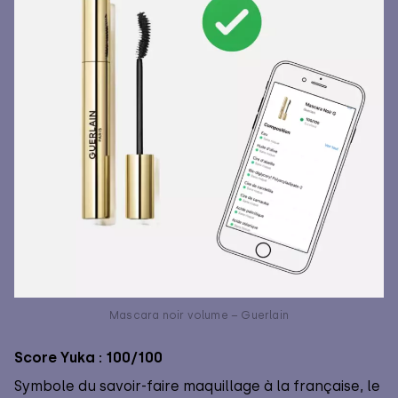
Mascara noir volume – Guerlain
Score Yuka : 100/100
Symbole du savoir-faire maquillage à la française, le