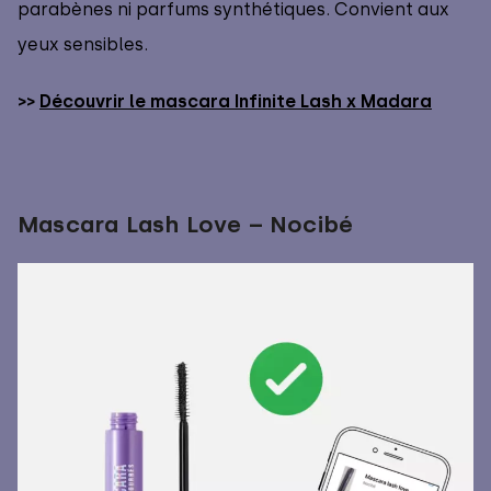
parabènes ni parfums synthétiques. Convient aux
yeux sensibles.
>>
Découvrir le mascara Infinite Lash x Madara
Mascara Lash Love – Nocibé