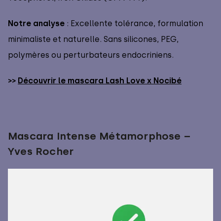
Notre analyse
: Excellente tolérance, formulation
minimaliste et naturelle. Sans silicones, PEG,
polymères ou perturbateurs endocriniens.
>>
Découvrir le mascara Lash Love x Nocibé
Mascara Intense Métamorphose –
Yves Rocher