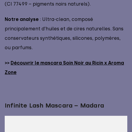
(CI 77499 – pigments noirs naturels).
Notre analyse
: Ultra-clean, composé
principalement d’huiles et de cires naturelles. Sans
conservateurs synthétiques, silicones, polymères,
ou parfums.
>>
Découvrir le mascara Soin Noir au Ricin x Aroma
Zone
Infinite Lash Mascara – Madara