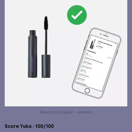
Mascara longueur – Madara
Score Yuka : 100/100