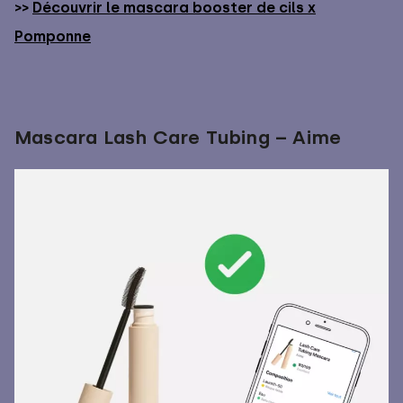
>>
Découvrir le mascara booster de cils x
Pomponne
Mascara Lash Care Tubing – Aime