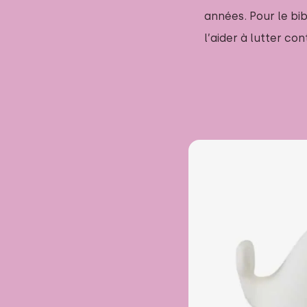
années. Pour le bib
l’aider à lutter c