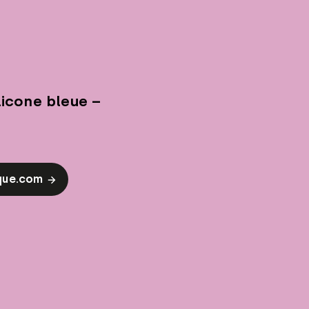
licone bleue –
ique.com