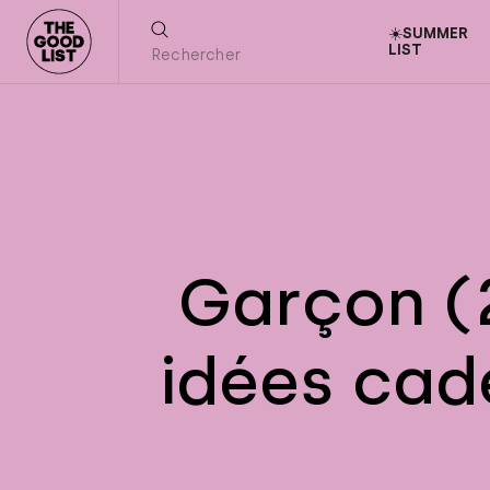
☀️SUMMER
LIST
Garçon (2
idées cade