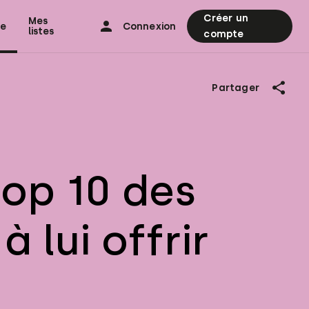
Créer un
Mes
ne
Connexion
listes
compte
Partager
Top 10 des
 lui offrir