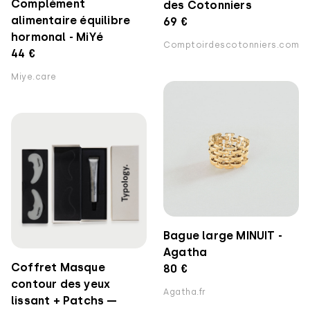
Complément
des Cotonniers
alimentaire équilibre
69 €
hormonal - MiYé
Comptoirdescotonniers.com
44 €
Miye.care
Bague large MINUIT -
Agatha
Coffret Masque
80 €
contour des yeux
Agatha.fr
lissant + Patchs —