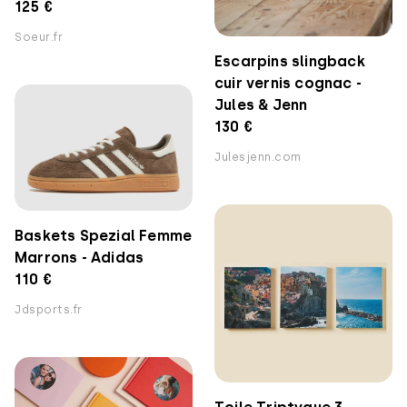
125 €
Soeur.fr
Escarpins slingback
cuir vernis cognac -
Jules & Jenn
130 €
Julesjenn.com
Baskets Spezial Femme
Marrons - Adidas
110 €
Jdsports.fr