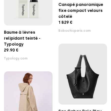
Canapé panoramique
fixe compact velours
côtelé
1 829 €
Bobochicparis.com
Baume à lèvres
relipidant teinté -
Typology
29.90 €
Typology.com