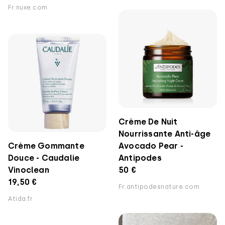
Fr.nuxe.com
Crème De Nuit
Nourrissante Anti-âge
Crème Gommante
Avocado Pear -
Douce - Caudalie
Antipodes
Vinoclean
50 €
19,50 €
Fr.antipodesnature.com
Atida.fr