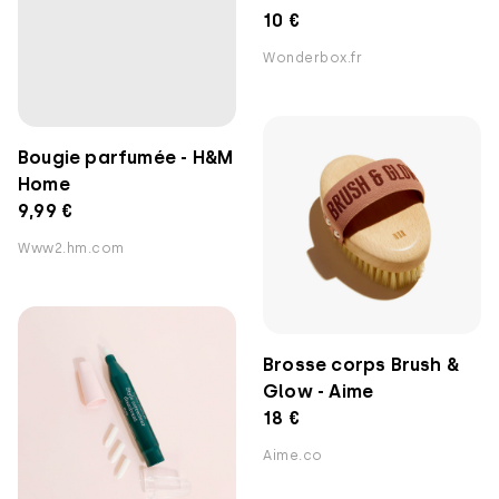
10 €
Wonderbox.fr
Bougie parfumée - H&M
Home
9,99 €
Www2.hm.com
Brosse corps Brush &
Glow - Aime
18 €
Aime.co