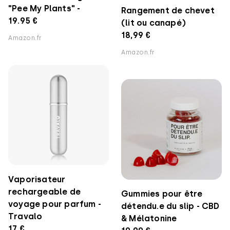
"Pee My Plants" -
Rangement de chevet
19.95 €
(lit ou canapé)
18,99 €
Amazon.fr
Amazon.fr
Vaporisateur
rechargeable de
Gummies pour être
voyage pour parfum -
détendu.e du slip - CBD
Travalo
& Mélatonine
17 €