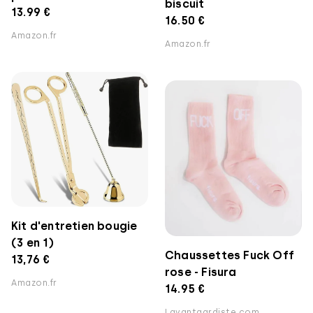
biscuit
13.99 €
16.50 €
Amazon.fr
Amazon.fr
Kit d'entretien bougie
(3 en 1)
Chaussettes Fuck Off
13,76 €
rose - Fisura
Amazon.fr
14.95 €
Lavantgardiste.com