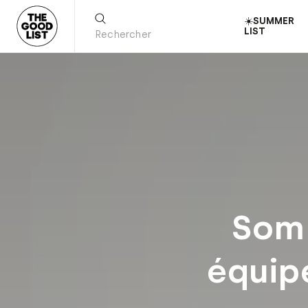
☀️SUMMER
LIST
Somm
équip