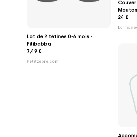
Couver
Mouton
24 €
Larmoir
Lot de 2 tétines 0-6 mois -
Filibabba
7,49 €
Petitzebre.com
Accomp