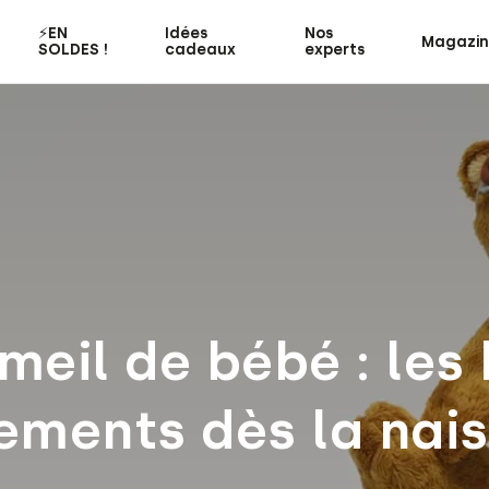
⚡️EN
Idées
Nos
Magazi
SOLDES !
cadeaux
experts
eil de bébé : les
ements dès la nai