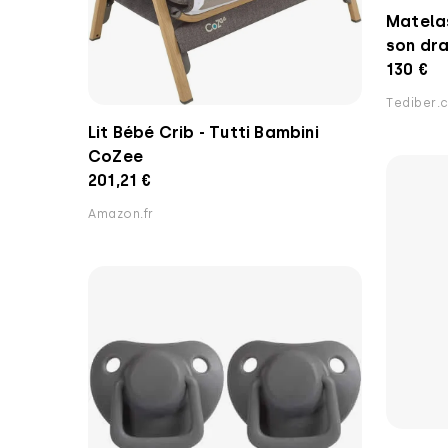
Matelas
son dr
130 €
Tediber.
Lit Bébé Crib - Tutti Bambini
CoZee
201,21 €
Amazon.fr