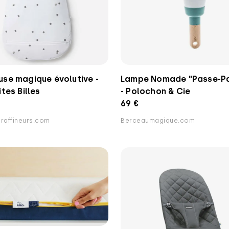
se magique évolutive -
Lampe Nomade "Passe-Pa
ites Billes
- Polochon & Cie
69 €
sraffineurs.com
Berceaumagique.com