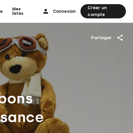
Créer un
Mes
ne
Connexion
listes
compte
Partager
 bons
ssance