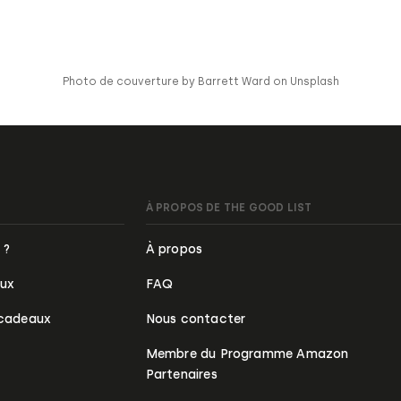
Photo de couverture by Barrett Ward on Unsplash
À PROPOS DE THE GOOD LIST
 ?
À propos
aux
FAQ
 cadeaux
Nous contacter
Membre du Programme Amazon
Partenaires