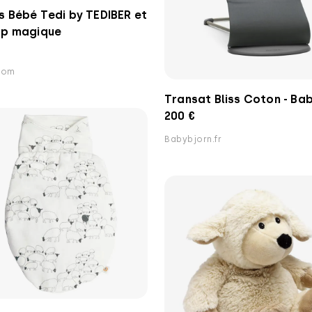
 Bébé Tedi by TEDIBER et
ap magique
com
Transat Bliss Coton - Ba
200 €
Babybjorn.fr