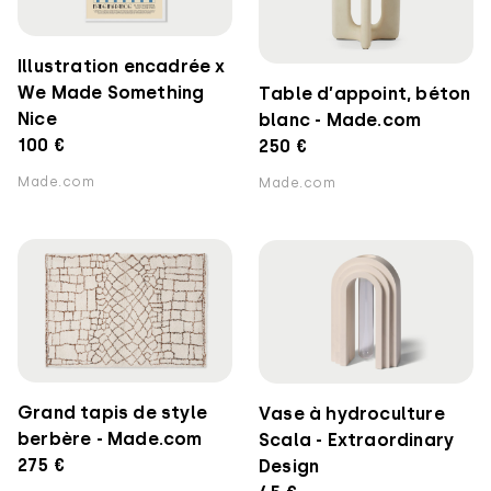
Illustration encadrée x
We Made Something
Table d’appoint, béton
Nice
blanc - Made.com
100 €
250 €
Made.com
Made.com
Grand tapis de style
Vase à hydroculture
berbère - Made.com
Scala - Extraordinary
275 €
Design