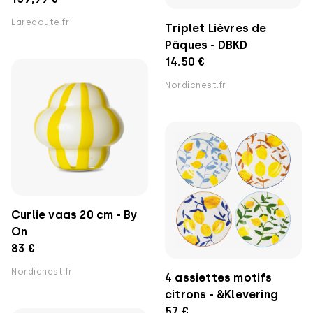
Laredoute.fr
Triplet Lièvres de
Pâques - DBKD
14.50 €
Nordicnest.fr
Curlie vaas 20 cm - By
On
83 €
Nordicnest.fr
4 assiettes motifs
citrons - &Klevering
57 €