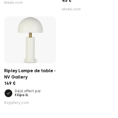
45 €
Made.com
Made.com
Ripley Lampe de table -
NV Gallery
149 €
Déjà offert par
Filipa G.
Nvgallery.com