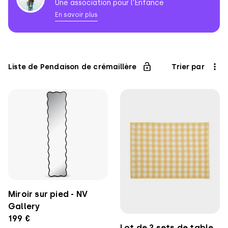
Une association pour l'Enfance
En savoir plus
Association
pour
l'Enfance
Liste de Pendaison de crémaillère
Trier par
Miroir sur pied - NV
Gallery
199 €
Lot de 2 sets de table