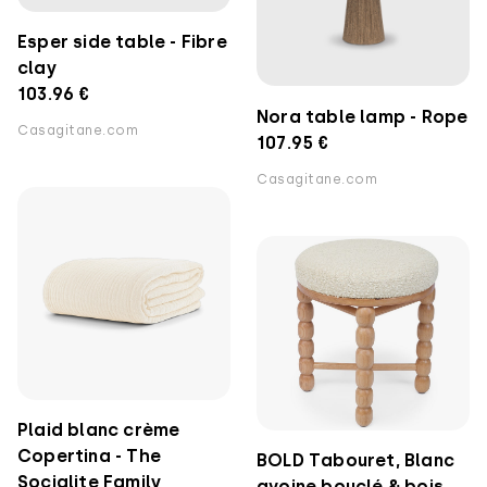
Esper side table - Fibre
clay
103.96 €
Nora table lamp - Rope
Casagitane.com
107.95 €
Casagitane.com
Plaid blanc crème
Copertina - The
BOLD Tabouret, Blanc
Socialite Family
avoine bouclé & bois