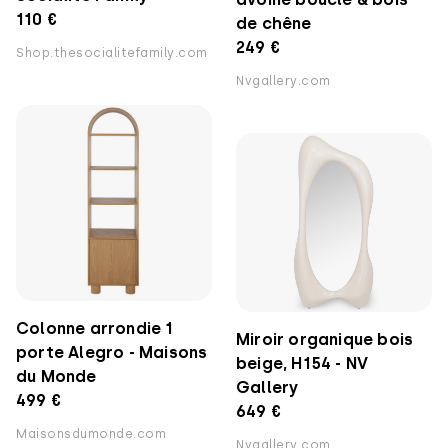
110 €
de chêne
249 €
Shop.thesocialitefamily.com
Nvgallery.com
Colonne arrondie 1
Miroir organique bois
porte Alegro - Maisons
beige, H154 - NV
du Monde
Gallery
499 €
649 €
Maisonsdumonde.com
Nvgallery.com