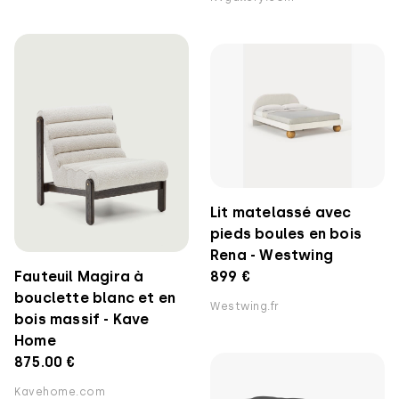
Lit matelassé avec
pieds boules en bois
Rena - Westwing
Fauteuil Magira à
899 €
bouclette blanc et en
Westwing.fr
bois massif - Kave
Home
875.00 €
Kavehome.com