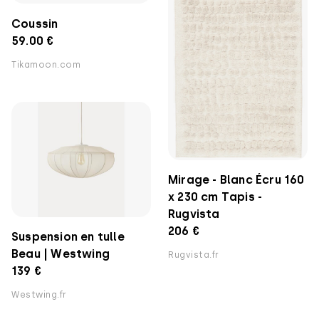
Coussin
59.00 €
Tikamoon.com
Mirage - Blanc Écru 160
x 230 cm Tapis -
Rugvista
206 €
Suspension en tulle
Beau | Westwing
Rugvista.fr
139 €
Westwing.fr