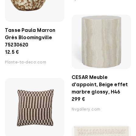
Tasse Paula Marron
Grès Bloomingville
75230620
12.5 €
Plante-ta-deco.com
CESAR Meuble
d'appoint, Beige effet
marbre glossy, H46
299 €
Nvgallery.com