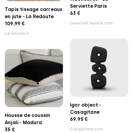
Serviette Paris
Tapis tissage carreaux
63 €
en jute - La Redoute
109,99 €
Laservietteparis.com
Laredoute.fr
Igor object -
Casagitane
Housse de coussin
69.95 €
Anjali - Madura
35 €
Casagitane.com