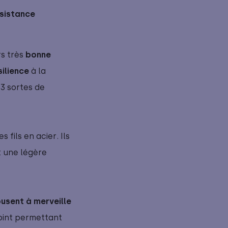
ésistance
rs très
bonne 
ilience
à la
e 3 sortes de
s fils en acier. Ils
t une légère
usent à merveille 
oint permettant