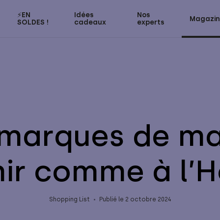
⚡️EN
Idées
Nos
Magazi
SOLDES !
cadeaux
experts
 marques de ma
ir comme à l’
Shopping List
Publié le 2 octobre 2024