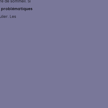
re de sommeil. Si
s
problématiques 
ulier.
Les