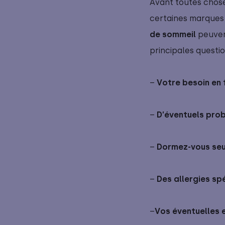
Avant toutes choses
certaines marques
de sommeil
peuvent
principales questio
–
Votre besoin en
–
D’éventuels pro
–
Dormez-vous seu
–
Des allergies sp
–
Vos éventuelles 