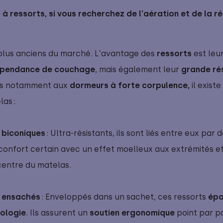
 à ressorts, si vous recherchez de l’aération et de la r
 plus anciens du marché.
L’avantage des
ressorts
est leu
épendance de couchage
, mais également leur
grande rés
lés notamment aux
dormeurs à forte corpulence, 
il exist
las :
 biconiques 
: Ultra-résistants, ils sont liés entre eux par de
confort certain avec un effet moelleux aux extrémités e
centre du matelas.
s ensachés
: Enveloppés dans un sachet, ces ressorts
épo
ologie
. Ils assurent un
 soutien ergonomique
point par p