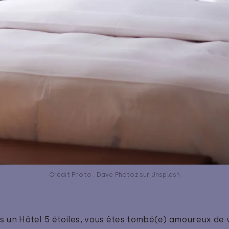
Crédit Photo : Dave Photoz sur Unsplash
 un Hôtel 5 étoiles, vous êtes tombé(e) amoureux de vot