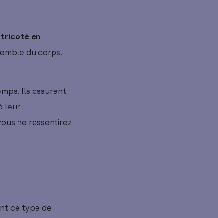
s.
r tricoté en 
semble du corps.
emps. Ils assurent
à leur
vous ne ressentirez
ant ce type de