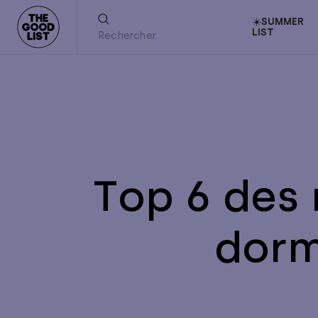
☀️SUMMER
LIST
Top 6 des
dorm