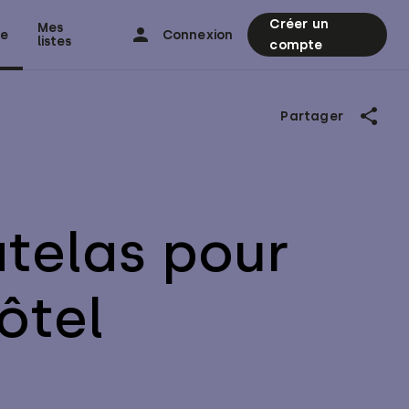
Créer un
Mes
ne
Connexion
listes
compte
Partager
telas pour
Hôtel