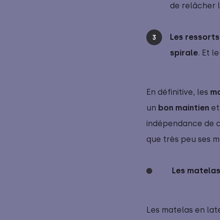
de relâcher l
Les ressorts
spirale
. Et 
En définitive, les
ma
un
bon maintien
et
indépendance de co
que très peu ses
 Les matelas
Les matelas en late