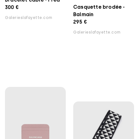
Casquette brodée -
300 €
Balmain
Galerieslafayette.com
295 €
Galerieslafayette.com