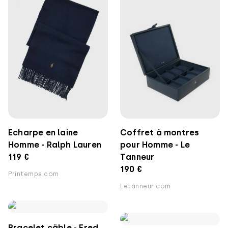
Echarpe en laine
Coffret à montres
Homme - Ralph Lauren
pour Homme - Le
119 €
Tanneur
190 €
Printemps.com
Letanneur.com
Bracelet cäble - Fred