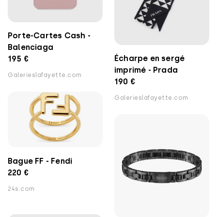
Porte-Cartes Cash -
Balenciaga
Écharpe en sergé
195 €
imprimé - Prada
Galerieslafayette.com
190 €
Galerieslafayette.com
Bague FF - Fendi
220 €
24s.com