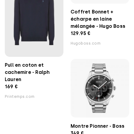
Coffret Bonnet +
écharpe en laine
mélangée - Hugo Boss
129.95 €
Hugoboss.com
Pull en coton et
cachemire - Ralph
Lauren
169 €
Printemps.com
Montre Pionner - Boss
349 €