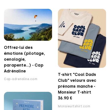
Offrez-lui des
émotions (pilotage,
oenologie,
parapente...) - Cap
Adrénaline
T-shirt "Cool Dads
Cap-adrenaline.com
Club" velours avec
prénoms manche -
Monsieur T-shirt
36.90 €
Monsieurtshirt.com