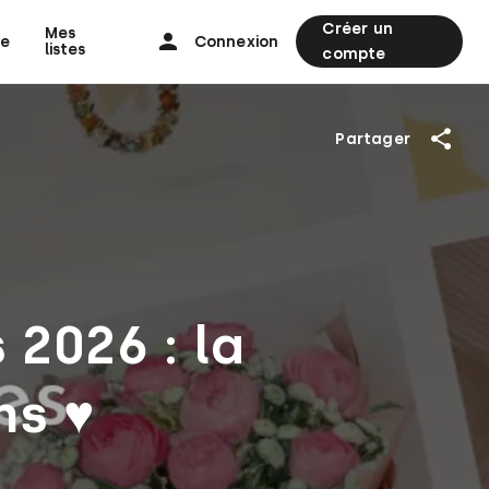
Créer un
Mes
ne
Connexion
listes
compte
Partager
2026 : la
ns ♥