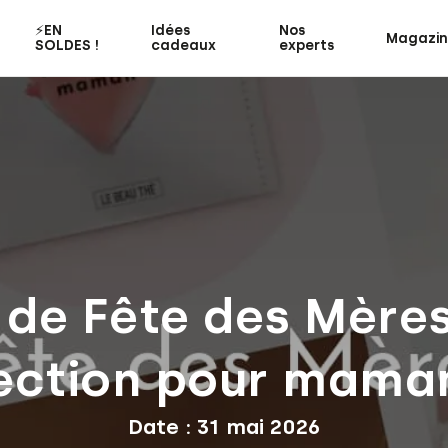
⚡️EN
Idées
Nos
Magazi
SOLDES !
cadeaux
experts
de Fête des Mères 
ection pour mama
Date : 31 mai 2026