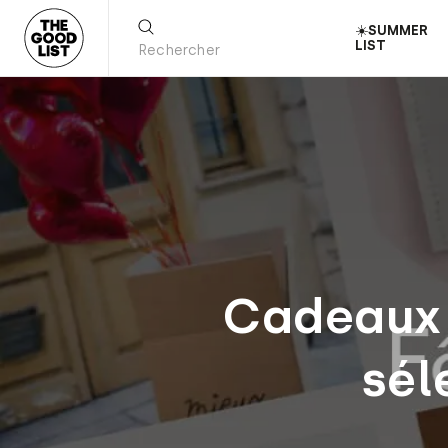
☀️SUMMER
LIST
Cadeaux 
sél