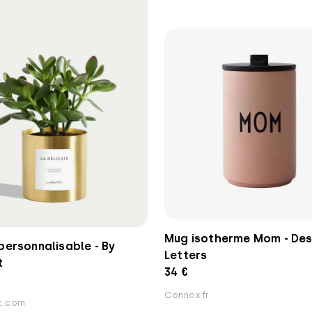
Mug isotherme Mom - Des
personnalisable - By
Letters
t
34 €
Connox.fr
t.com