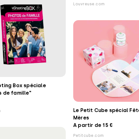
Louvreuse.com
ting Box spéciale
 de famille"
Le Petit Cube spécial Fêt
m
Mères
A partir de 15 €
Petitcube.com