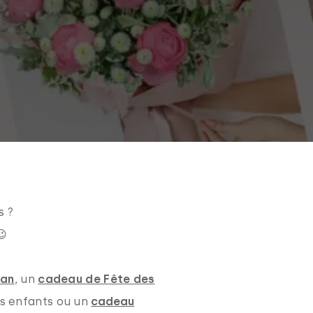
s ?
😉
man
, un
cadeau de Fête des
s enfants ou un
cadeau