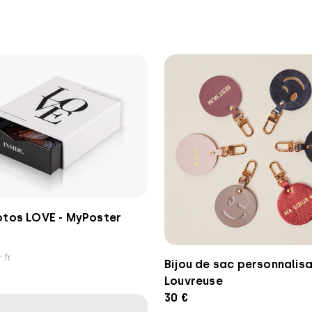
otos LOVE - MyPoster
.fr
Bijou de sac personnalisa
Louvreuse
30 €