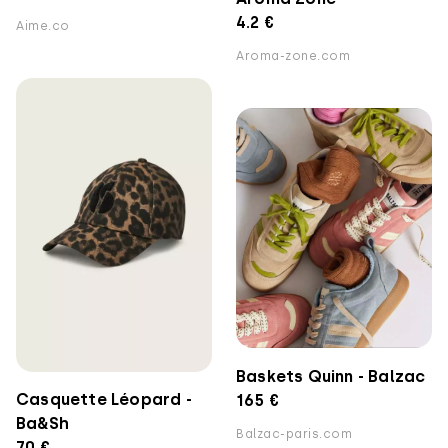
4.2 €
Aime.co
Aroma-zone.com
Baskets Quinn - Balzac
Casquette Léopard -
165 €
Ba&Sh
Balzac-paris.com
70 €