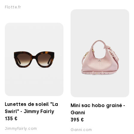
Flotte.fr
Lunettes de soleil "La
Mini sac hobo grainé -
Swirl" - Jimmy Fairly
Ganni
135 €
395 €
Jimmyfairly.com
Ganni.com