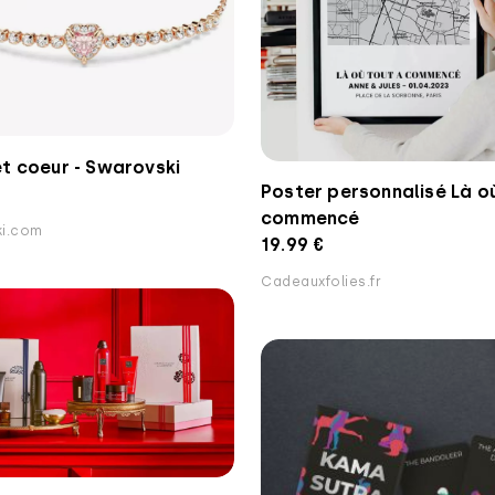
t coeur - Swarovski
Poster personnalisé Là o
commencé
i.com
19.99 €
Cadeauxfolies.fr