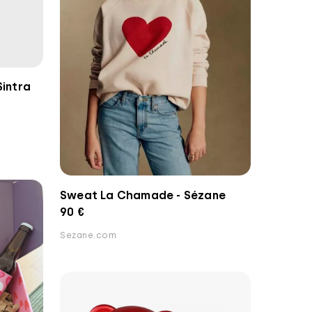
Sintra
Sweat La Chamade - Sézane
90 €
Sezane.com