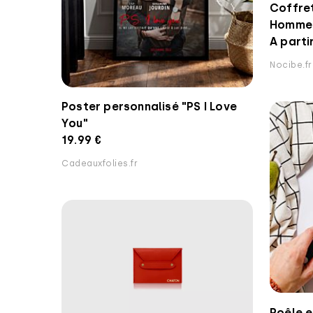
Coffret
Homme 
A parti
Nocibe.fr
Poster personnalisé "PS I Love
You"
19.99 €
Cadeauxfolies.fr
Poêle 