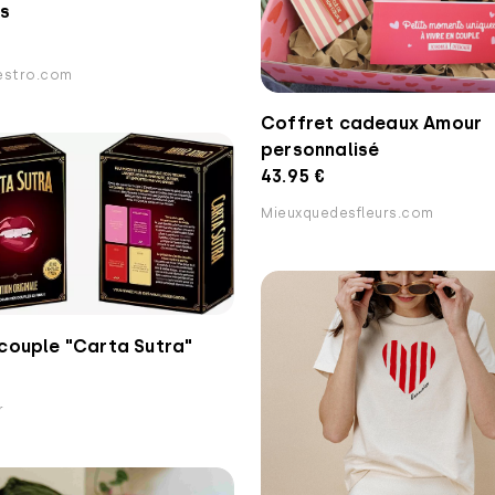
s
stro.com
Coffret cadeaux Amour
personnalisé
43.95 €
Mieuxquedesfleurs.com
couple "Carta Sutra"
r