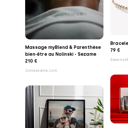
Bracele
Massage myBlend & Parenthèse
79 €
bien-être au Nolinski - Sezame
Swarovsk
210 €
Joinsezame.com