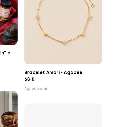
in" à
Bracelet Amori - Agapée
68 €
Agapee.com