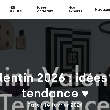
⚡️EN
Idées
Nos
Magazi
SOLDES !
cadeaux
experts
lentin 2026 : idée
tendance ♥
Date : 14 février 2026