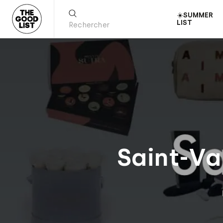
☀️SUMMER
LIST
Saint-Va