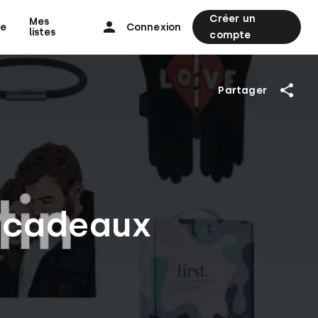
Créer un
Mes
ne
Connexion
listes
compte
Partager
s cadeaux