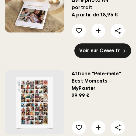
Livre photo A4
portrait
A partir de 18,95 €
Voir sur Cewe.fr
Affiche "Pêle-mêle"
Best Moments –
MyPoster
29,99 €